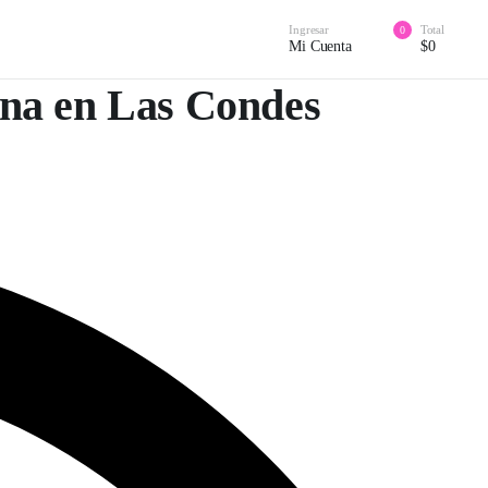
Ingresar
Total
0
Mi Cuenta
$
0
rna en Las Condes