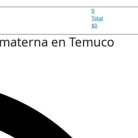
0
Total
$
0
e materna en Temuco