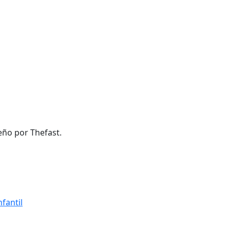
eño por Thefast.
fantil