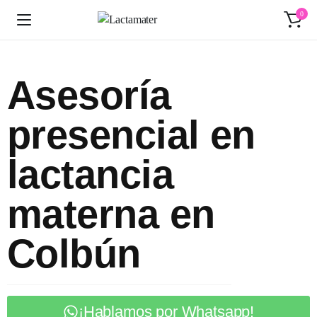
0
Asesoría
presencial en
lactancia
materna en
Colbún
¡Hablamos por Whatsapp!