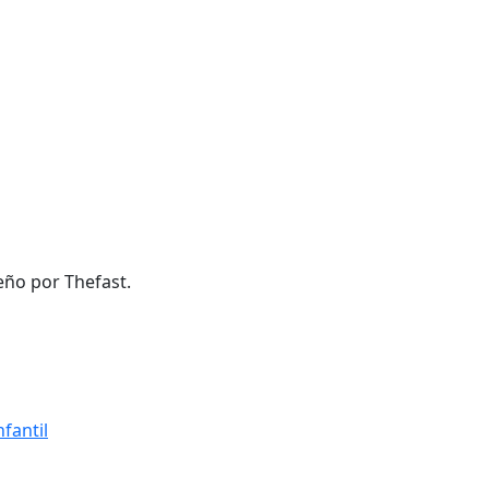
eño por Thefast.
fantil