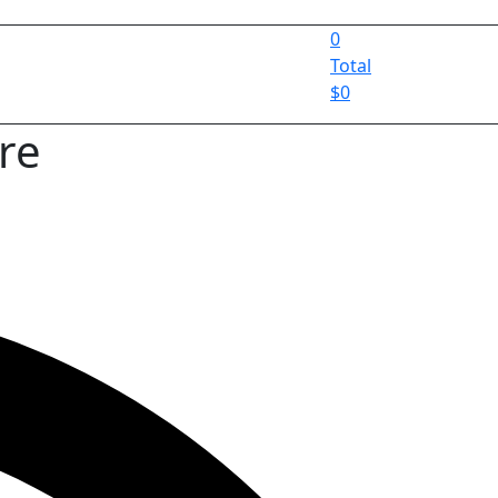
0
Total
$
0
re