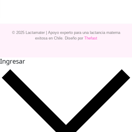
© 2025 Lactamater
|
Apoyo experto
para una
lactancia materna
exitosa en
Chile
. Diseño por
Thefast
Ingresar