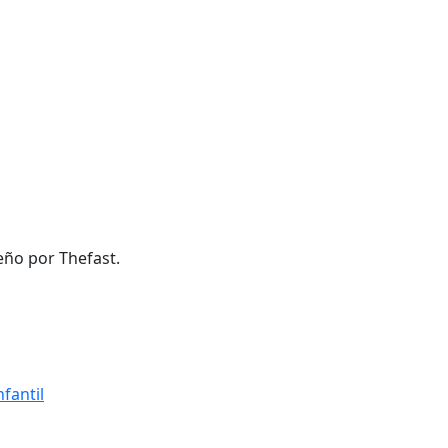
eño por Thefast.
fantil