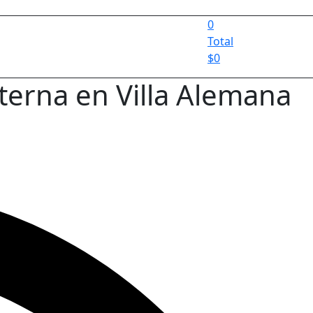
0
Total
$
0
erna en Villa Alemana