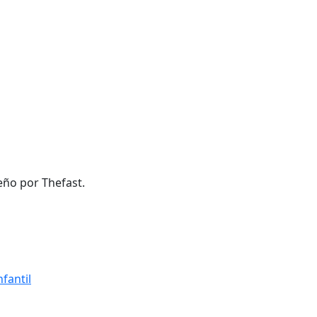
eño por Thefast.
fantil