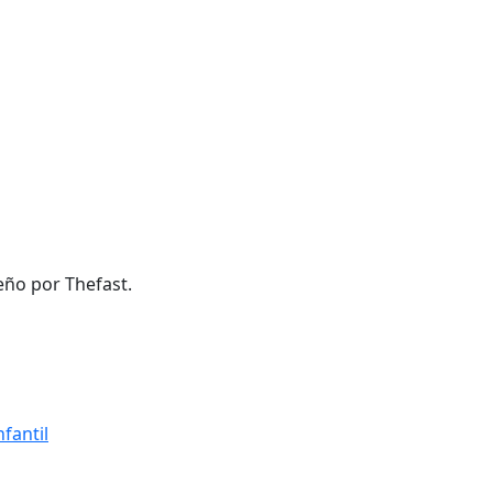
eño por Thefast.
fantil