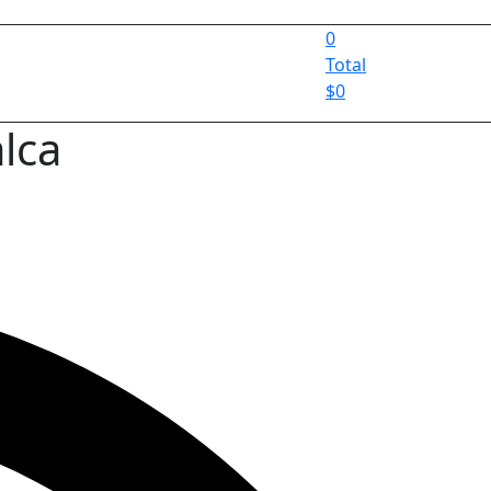
0
Total
$
0
lca