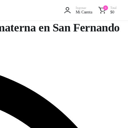
Ingresar
Total
0
Mi Cuenta
$
0
 materna en San Fernando