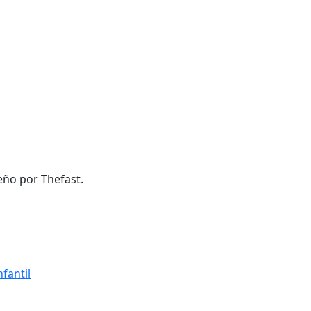
eño por Thefast.
fantil