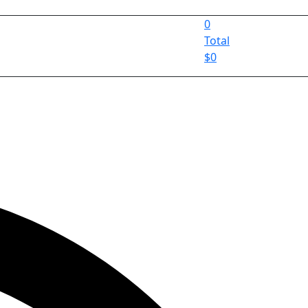
0
Total
$
0