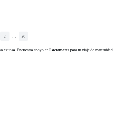
…
2
20
na
exitosa. Encuentra apoyo en
Lactamater
para tu viaje de maternidad.