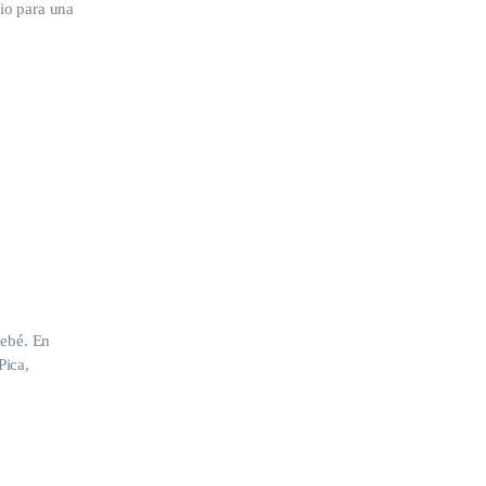
io para una
bebé. En
Pica,